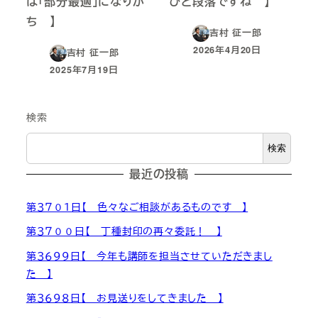
は「部分最適」になりが
ひと段落ですね 】
ち 】
吉村 征一郎
2026年4月20日
吉村 征一郎
投稿日
2025年7月19日
投稿日
検索
検索
最近の投稿
第３７０１日【 色々なご相談があるものです 】
第３７００日【 丁種封印の再々委託！ 】
第３６９９日【 今年も講師を担当させていただきまし
た 】
第３６９８日【 お見送りをしてきました 】