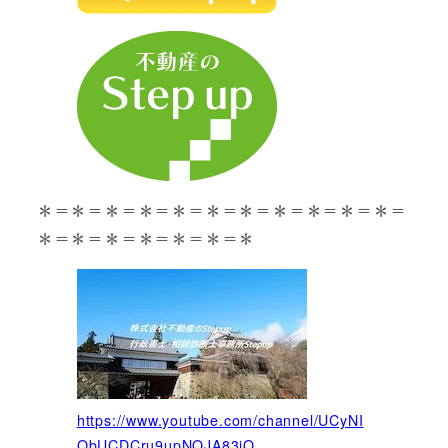
＊＝＊＝＊＝＊＝＊＝＊＝＊＝＊＝＊＝＊＝＊＝
＊＝＊＝＊＝＊＝＊＝＊＝＊
https://www.youtube.com/channel/UCyNI
QbUCDCru9upNQJA83jQ