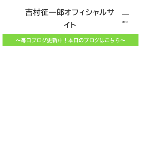
メ
吉村征一郎オフィシャルサ
イ
イト
ン
MENU
コ
〜毎日ブログ更新中！本日のブログはこちら〜
ン
テ
ン
ツ
へ
移
動