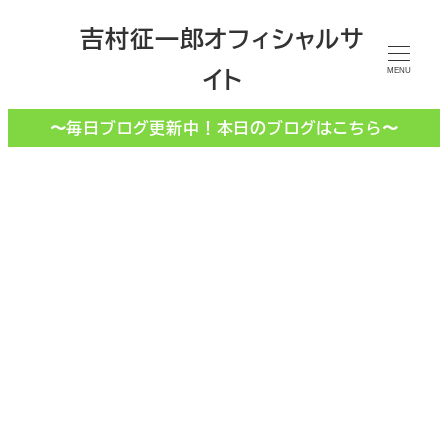
メ
吉村征一郎オフィシャルサ
イ
イト
ン
MENU
コ
〜毎日ブログ更新中！本日のブログはこちら〜
ン
テ
ン
ツ
へ
移
動