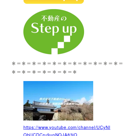
＊＝＊＝＊＝＊＝＊＝＊＝＊＝＊＝＊＝＊＝＊＝
＊＝＊＝＊＝＊＝＊＝＊＝＊
https://www.youtube.com/channel/UCyNI
QbUCDCru9upNQJA83jQ