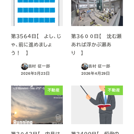
第３５６４日【 よし、じ
第３６００日【 沈む瀬
ゃ、前に進めましょ
あれば浮かぶ瀬あ
う！ 】
り 】
吉村 征一郎
吉村 征一郎
2026年3月23日
2026年4月29日
投稿日
投稿日
不動産
不動産
第３０４２日【 内見は
第３４９９日【 恒例の