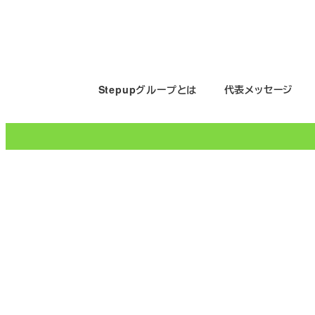
メ
イ
ン
コ
Stepupグループとは
代表メッセージ
ン
テ
ン
ツ
へ
移
動