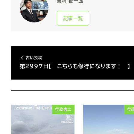
吉村 征一郎
記事一覧
古い投稿
第２９９７日【 こちらも修行になります！ 】
行政書士
行