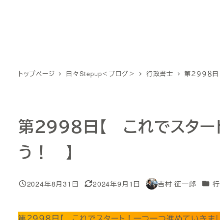
トップページ
日々Stepup＜ブログ＞
行政書士
第２９９８
第２９９８日【 これでスタ
う！ 】
カテ
2024年8月31日
2024年9月1日
吉村 征一郎
行
投稿日
更新日
著
者
第２９９８日【 これでスタート！一つ一つ進めていきま