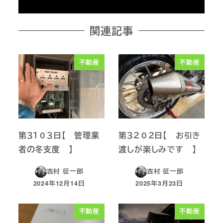
関連記事
不動産
不動産
第３１０３日【 管理業
第３２０２日【 お引き
者の冬支度 】
渡しが楽しみです 】
吉村 征一郎
吉村 征一郎
2024年12月14日
2025年3月23日
投稿日
投稿日
不動産
不動産