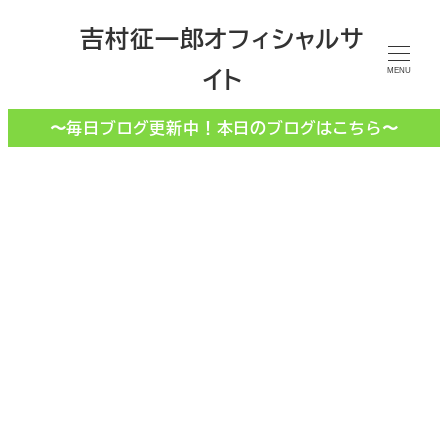
メ
吉村征一郎オフィシャルサ
イ
イト
ン
MENU
コ
〜毎日ブログ更新中！本日のブログはこちら〜
ン
テ
ン
ツ
へ
移
動