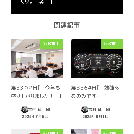
くり。 ② 】
関連記事
行政書士
行政書士
第３３０２日【 今年も
第３３６４日【 勉強あ
盛り上がりました！ 】
るのみです。 】
吉村 征一郎
吉村 征一郎
2025年7月5日
2025年9月4日
投稿日
投稿日
行政書士
行政書士