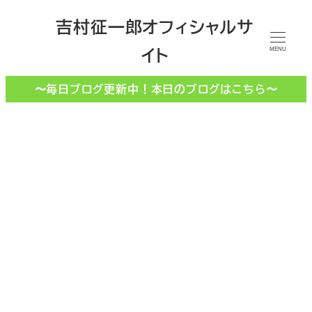
メ
吉村征一郎オフィシャルサ
イ
イト
ン
MENU
コ
〜毎日ブログ更新中！本日のブログはこちら〜
ン
テ
ン
ツ
へ
移
動