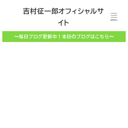
メ
吉村征一郎オフィシャルサ
イ
イト
ン
MENU
コ
〜毎日ブログ更新中！本日のブログはこちら〜
ン
テ
ン
ツ
へ
移
動