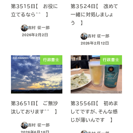
第３５１５日【 お役に
第３５２４日【 改めて
立てるなら＾＾ 】
一緒に対処しましょ
う 】
吉村 征一郎
2026年2月2日
吉村 征一郎
投稿日
2026年2月12日
投稿日
行政書士
行政書士
第３６５１日【 ご無沙
第３５５６日【 初めま
汰しております＾＾ 】
してですが、そんな感
じが薄いんです 】
吉村 征一郎
2026年6月18日