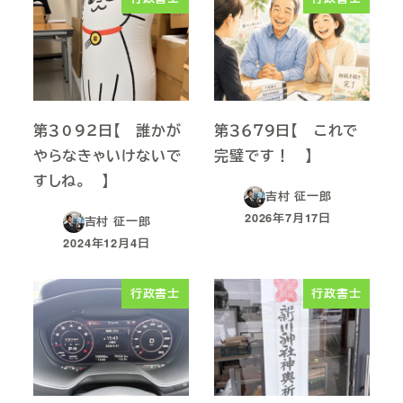
第３０９２日【 誰かが
第３６７９日【 これで
やらなきゃいけないで
完璧です！ 】
すしね。 】
吉村 征一郎
2026年7月17日
吉村 征一郎
投稿日
2024年12月4日
投稿日
行政書士
行政書士