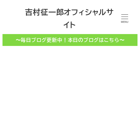
メ
吉村征一郎オフィシャルサ
イ
イト
ン
MENU
コ
〜毎日ブログ更新中！本日のブログはこちら〜
ン
テ
ン
ツ
へ
移
動