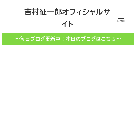
メ
吉村征一郎オフィシャルサ
イ
イト
ン
MENU
コ
〜毎日ブログ更新中！本日のブログはこちら〜
ン
テ
ン
ツ
へ
移
動