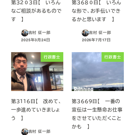
第３２０３日【 いろん
第３６８０日【 いろん
なご相談があるもので
な形で、お手伝いでき
す 】
るかと思います 】
吉村 征一郎
吉村 征一郎
2025年3月24日
2026年7月17日
投稿日
投稿日
行政書士
行政書士
第３１１６日【 改めて、
第３６６９日【 一番の
一歩進めていきましょ
宣伝は一生懸命お仕事
う 】
をさせていただくこと
かも 】
吉村 征一郎