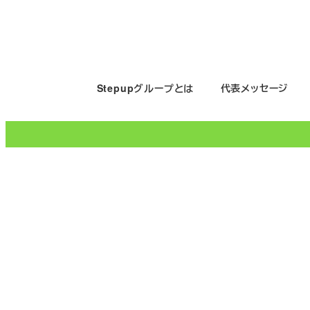
メ
イ
ン
コ
Stepupグループとは
代表メッセージ
ン
テ
ン
ツ
へ
移
動