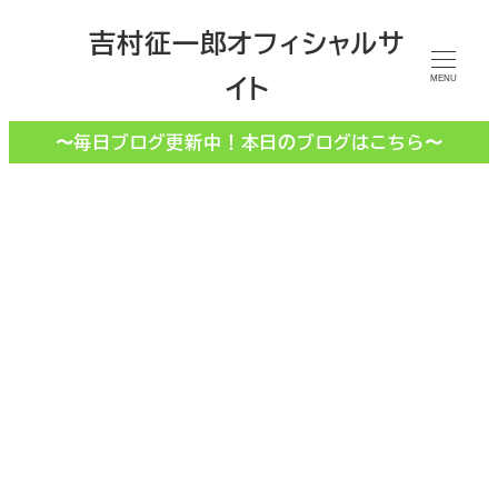
メ
吉村征一郎オフィシャルサ
イ
イト
ン
MENU
コ
〜毎日ブログ更新中！本日のブログはこちら〜
ン
テ
ン
ツ
へ
移
動