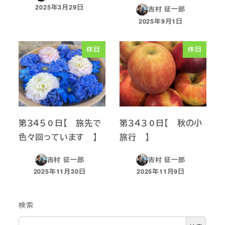
2025年3月29日
吉村 征一郎
投稿日
2025年9月1日
投稿日
休日
休日
第３４５０日【 旅先で
第３４３０日【 秋の小
色々回っています 】
旅行 】
吉村 征一郎
吉村 征一郎
2025年11月30日
2025年11月9日
投稿日
投稿日
検索