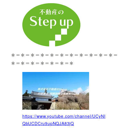
＊＝＊＝＊＝＊＝＊＝＊＝＊＝＊＝＊＝＊＝＊＝
＊＝＊＝＊＝＊＝＊＝＊＝＊
https://www.youtube.com/channel/UCyNI
QbUCDCru9upNQJA83jQ