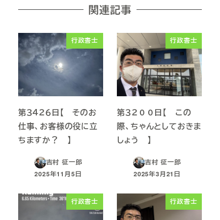
関連記事
行政書士
行政書士
第３４２６日【 そのお
第３２００日【 この
仕事、お客様の役に立
際、ちゃんとしておきま
ちますか？ 】
しょう 】
吉村 征一郎
吉村 征一郎
2025年11月5日
2025年3月21日
投稿日
投稿日
行政書士
行政書士