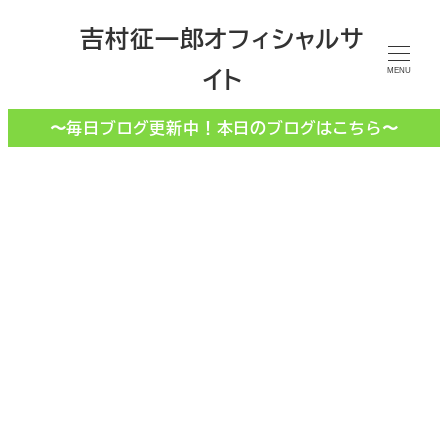
メ
吉村征一郎オフィシャルサ
イ
イト
ン
MENU
コ
〜毎日ブログ更新中！本日のブログはこちら〜
ン
テ
ン
ツ
へ
移
動