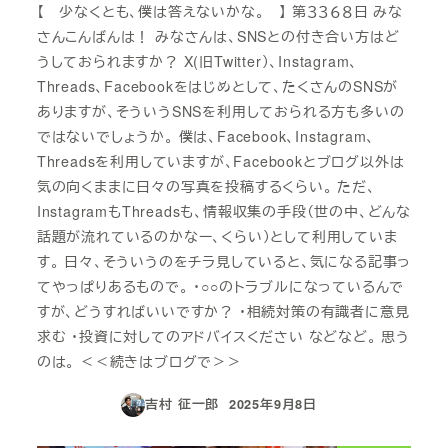
【 少なくとも、僕は答えないかな。 】 第３３６８日 みな
さんこんばんは！ みなさんは、SNSとの付き合い方はど
うしておられますか？ X(旧Twitter）、Instagram、
Threads、Facebookをはじめとして、たくさんのSNSが
ありますが、そういうSNSを利用しておられる方も多いの
ではないでしょうか。 僕は、Facebook、Instagram、
Threadsを利用していますが、Facebookとブログ以外は
気の向くままに日々の写真を投稿するくらい。 ただ、
InstagramもThreadsも、情報収集の手段（世の中、どんな
話題が流れているのかなー、くらい）として利用していま
す。 日々、そういうのをチラ見していると、気になる記事っ
てやっぱりあるもので。 ・○○のトラブルになっているんで
すが、どうすればいいですか？ ・相続対策の有識者に意見
求む ・投資に対してのアドバイスください などなど。 思う
のは。 ＜＜続きはブログで＞＞
吉村 征一郎
2025年9月8日
投稿日