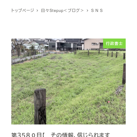
トップページ
日々Stepup＜ブログ＞
S N S
行政書士
第３５８０日【 その情報、信じられます