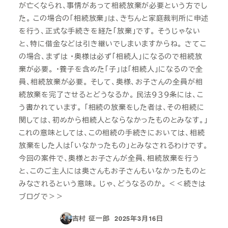
が亡くなられ、事情があって相続放棄が必要という方でし
た。 この場合の「相続放棄」は、きちんと家庭裁判所に申述
を行う、正式な手続きを経た「放棄」です。 そうじゃない
と、特に借金などは引き継いでしまいますからね。 さてこ
の場合、まずは ・奥様は必ず「相続人」になるので相続放
棄が必要。 ・養子を含めた「子」は「相続人」になるので全
員、相続放棄が必要。 そして、奥様、お子さんの全員が相
続放棄を完了させるとどうなるか。 民法９３９条には、こ
う書かれています。 「相続の放棄をした者は、その相続に
関しては、初めから相続人とならなかったものとみなす。」
これの意味としては、この相続の手続きにおいては、相続
放棄をした人は「いなかったもの」とみなされるわけです。
今回の案件で、奥様とお子さんが全員、相続放棄を行う
と、このご主人には奥さんもお子さんもいなかったものと
みなされるという意味。 じゃ、どうなるのか。 ＜＜続きは
ブログで＞＞
吉村 征一郎
2025年3月16日
投稿日