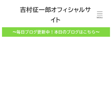
メ
吉村征一郎オフィシャルサ
イ
イト
ン
MENU
コ
〜毎日ブログ更新中！本日のブログはこちら〜
ン
テ
ン
ツ
へ
移
S N S
動