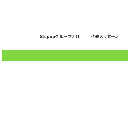
メ
イ
ン
コ
Stepupグループとは
代表メッセージ
ン
テ
ン
ツ
へ
移
動