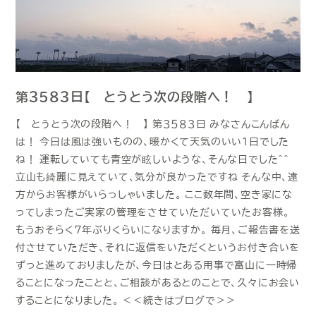
第３５８３日【 とうとう次の段階へ！ 】
【 とうとう次の段階へ！ 】 第３５８３日 みなさんこんばん
は！ 今日は風は強いものの、暖かくて天気のいい１日でした
ね！ 運転していても青空が眩しいような、そんな日でした＾＾
立山も綺麗に見えていて、気分が良かったですね そんな中、遠
方からお客様がいらっしゃいました。 ここ数年間、空き家にな
ってしまったご実家の管理をさせていただいていたお客様。
もうおそらく７年ぶりくらいになりますか。 毎月、ご報告書を送
付させていただき、それに返信をいただくというお付き合いを
ずっと進めておりましたが、今日はとある用事で富山に一時帰
ることになったことと、ご相談があるとのことで、久々にお会い
することになりました。 ＜＜続きはブログで＞＞