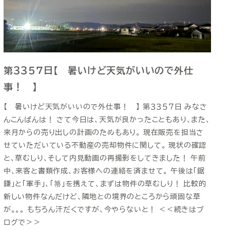
第３３５７日【 暑いけど天気がいいので外仕
事！ 】
【 暑いけど天気がいいので外仕事！ 】 第３３５７日 みなさ
んこんばんは！ さて今日は、天気が良かったこともあり、また、
来月からの売り出しの計画のためもあり。 現在販売を担当さ
せていただいている不動産の売却物件に関して。 現状の確認
と、草むしり、そして内見動画の再撮影をしてきました！ 午前
中、来客と書類作成、お客様への連絡を済ませて。 午後は「鋸
鎌」と「軍手」、「箒」を携えて、まずは物件の草むしり！ 比較的
新しい物件なんだけど、隣地との境界のところから頑固な草
が。。。 もちろん汗だくですが、今やらないと！ ＜＜続きはブ
ログで＞＞