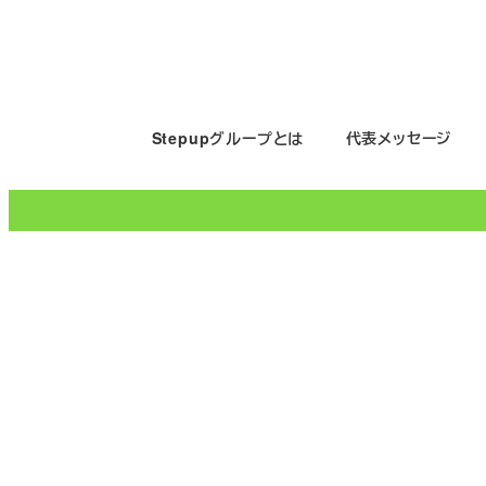
メ
イ
ン
コ
Stepupグループとは
代表メッセージ
ン
テ
ン
ツ
へ
移
動