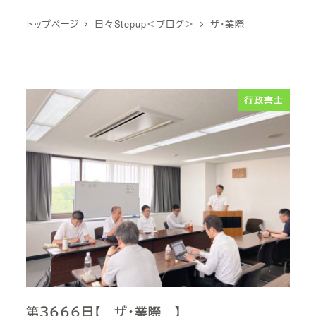
トップページ
日々Stepup＜ブログ＞
ザ・業際
行政書士
第３６６６日【 ザ・業際 】