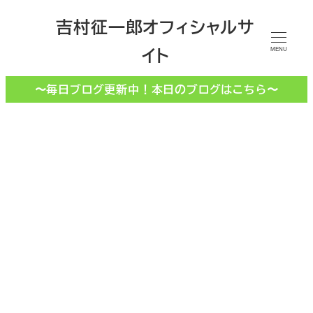
メ
吉村征一郎オフィシャルサ
イ
イト
ン
MENU
コ
〜毎日ブログ更新中！本日のブログはこちら〜
ン
テ
ン
ツ
へ
移
ザ・業際
動