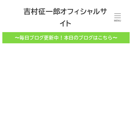
メ
吉村征一郎オフィシャルサ
イ
イト
ン
MENU
コ
〜毎日ブログ更新中！本日のブログはこちら〜
ン
テ
ン
ツ
へ
移
高倉町珈琲店
動