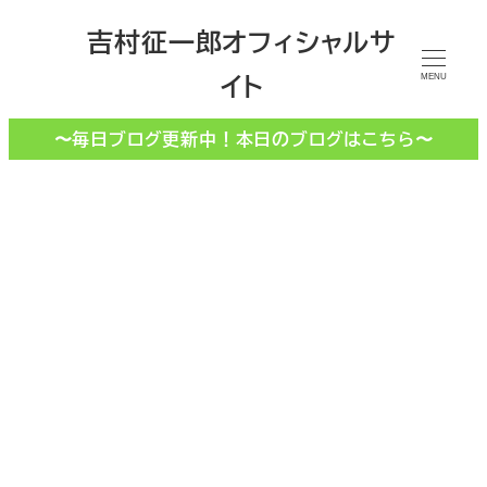
メ
吉村征一郎オフィシャルサ
イ
イト
ン
MENU
コ
〜毎日ブログ更新中！本日のブログはこちら〜
ン
テ
ン
ツ
へ
移
鏡山
動