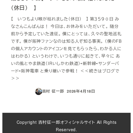
（休日） 】
【 いつもより喉が枯れました（休日） 】 第３５９０日 み
なさんこんばんは！ 今日は、お休みをいただいて。 随分
前から予定していた遠征。 僕にとっては、久々の聖地巡礼
です。 僕が阪神ファンなのは知る人ぞ知る事実。 （僕のFB
の個人アカウントのアイコンを見てもらったら、わかる人に
はわかる） というわけで、いつも通りに起きて、早々に あ
いの風とやま鉄道（IRいしかわ鉄道）⇨新幹線⇨サンダーバ
ード⇨阪神電車 と乗り継いで参戦！ ＜＜続きはブログで
＞＞
吉村 征一郎
2026年4月18日
投稿日
Copyright 吉村征一郎オフィシャルサイト All Rights
Reserved.