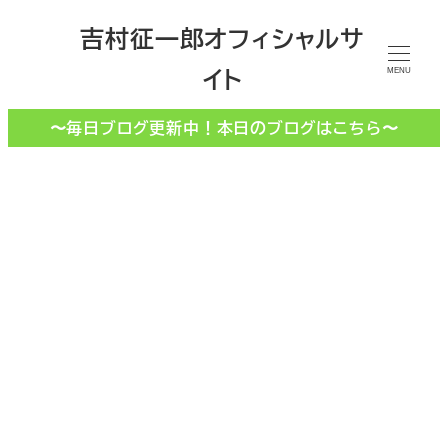
メ
吉村征一郎オフィシャルサ
イ
イト
ン
MENU
コ
〜毎日ブログ更新中！本日のブログはこちら〜
ン
テ
ン
ツ
へ
移
退院
動