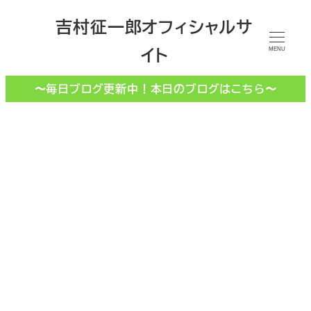
メ
吉村征一郎オフィシャルサ
イ
イト
ン
MENU
コ
〜毎日ブログ更新中！本日のブログはこちら〜
ン
テ
ン
ツ
へ
移
財産管理委任
動