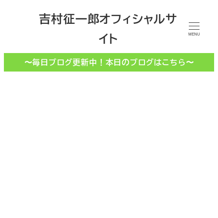
メ
吉村征一郎オフィシャルサ
イ
イト
ン
MENU
コ
〜毎日ブログ更新中！本日のブログはこちら〜
ン
テ
ン
ツ
へ
移
請求
動