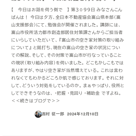
【 今日はお話を伺う側で 】 第３０９９日 みなさんこん
ばんは！ 今日は夕方、全日本不動産協会富山県本部（富
山支援部会）にて、勉強会が開催されました。 講師には、
富山市役所活力都市創造部居住対策課さんからご担当者
にいらしていただいて、 『富山市の空き家対策の取り組み
について』 と銘打ち、現在の富山の空き家の状況につい
ての解説、そして、その対策で富山市が行なっていること
の現状（取り組み内容）を伺いました。 どこもかしこもでは
ありますが、やはり空き家が当然増えている。 これは言わ
れなくてもわかるどころか肌で感じております。 それに対
して、どういう対処をしているのか。 まぁやっぱり、役所と
してできそうなのは、 ・把握 ・見回り ・補助金 ですよね。
＜＜続きはブログで＞＞
吉村 征一郎
2024年12月10日
投稿日