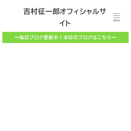
メ
吉村征一郎オフィシャルサ
イ
イト
ン
MENU
コ
〜毎日ブログ更新中！本日のブログはこちら〜
ン
テ
ン
ツ
へ
移
補助金
動