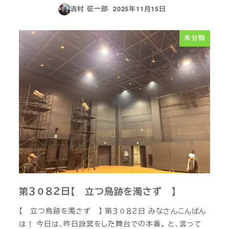
吉村 征一郎
2025年11月15日
投稿日
未分類
第３０８２日【 立つ鳥跡を濁さず 】
【 立つ鳥跡を濁さず 】 第３０８２日 みなさんこんばん
は！ 今日は、昨日設営をした舞台での本番。 と、言って