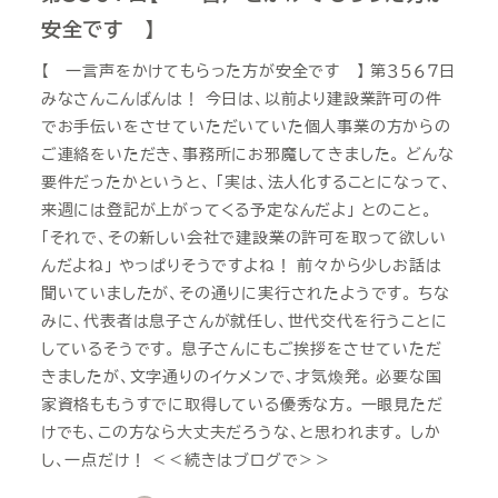
安全です 】
【 一言声をかけてもらった方が安全です 】 第３５６７日
みなさんこんばんは！ 今日は、以前より建設業許可の件
でお手伝いをさせていただいていた個人事業の方からの
ご連絡をいただき、事務所にお邪魔してきました。 どんな
要件だったかというと、 「実は、法人化することになって、
来週には登記が上がってくる予定なんだよ」 とのこと。
「それで、その新しい会社で建設業の許可を取って欲しい
んだよね」 やっぱりそうですよね！ 前々から少しお話は
聞いていましたが、その通りに実行されたようです。 ちな
みに、代表者は息子さんが就任し、世代交代を行うことに
しているそうです。 息子さんにもご挨拶をさせていただ
きましたが、文字通りのイケメンで、才気煥発。 必要な国
家資格ももうすでに取得している優秀な方。 一眼見ただ
けでも、この方なら大丈夫だろうな、と思われます。 しか
し、一点だけ！ ＜＜続きはブログで＞＞