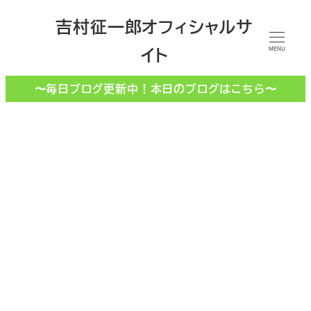
メ
吉村征一郎オフィシャルサ
イ
イト
ン
MENU
コ
〜毎日ブログ更新中！本日のブログはこちら〜
ン
テ
ン
ツ
へ
移
舞台
動