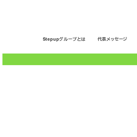
メ
イ
ン
コ
Stepupグループとは
代表メッセージ
ン
テ
ン
ツ
へ
移
動