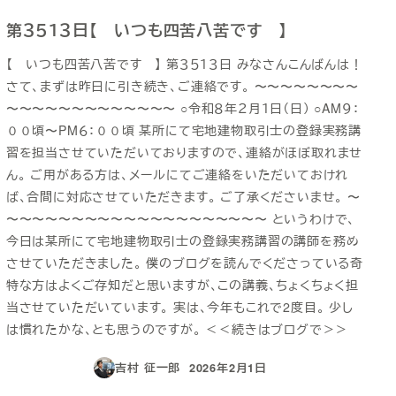
第３５１３日【 いつも四苦八苦です 】
【 いつも四苦八苦です 】 第３５１３日 みなさんこんばんは！
さて、まずは昨日に引き続き、ご連絡です。 〜〜〜〜〜〜〜〜
〜〜〜〜〜〜〜〜〜〜〜〜〜 ○令和８年２月１日（日） ○AM９：
００頃〜PM６：００頃 某所にて宅地建物取引士の登録実務講
習を担当させていただいておりますので、連絡がほぼ取れませ
ん。 ご用がある方は、メールにてご連絡をいただいておけれ
ば、合間に対応させていただきます。 ご了承くださいませ。 〜
〜〜〜〜〜〜〜〜〜〜〜〜〜〜〜〜〜〜〜〜 というわけで、
今日は某所にて宅地建物取引士の登録実務講習の講師を務め
させていただきました。 僕のブログを読んでくださっている奇
特な方はよくご存知だと思いますが、この講義、ちょくちょく担
当させていただいています。 実は、今年もこれで2度目。 少し
は慣れたかな、とも思うのですが。 ＜＜続きはブログで＞＞
吉村 征一郎
2026年2月1日
投稿日