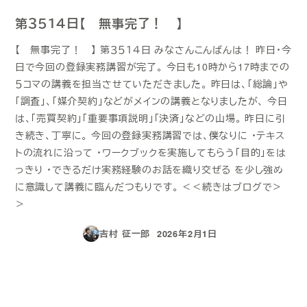
第３５１４日【 無事完了！ 】
【 無事完了！ 】 第３５１４日 みなさんこんばんは！ 昨日・今
日で今回の登録実務講習が完了。 今日も10時から17時までの
５コマの講義を担当させていただきました。 昨日は、「総論」や
「調査」、「媒介契約」などがメインの講義となりましたが、 今日
は、「売買契約」「重要事項説明」「決済」などの山場。 昨日に引
き続き、丁寧に。 今回の登録実務講習では、僕なりに ・テキス
トの流れに沿って ・ワークブックを実施してもらう「目的」をは
っきり ・できるだけ実務経験のお話を織り交ぜる を少し強め
に意識して講義に臨んだつもりです。 ＜＜続きはブログで＞
＞
吉村 征一郎
2026年2月1日
投稿日