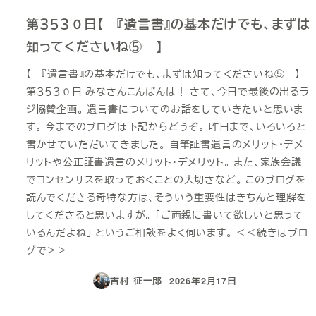
第３５３０日【 『遺言書』の基本だけでも、まずは
知ってくださいね⑤ 】
【 『遺言書』の基本だけでも、まずは知ってくださいね⑤ 】
第３５３０日 みなさんこんばんは！ さて、今日で最後の出るラ
ジ協賛企画。 遺言書についてのお話をしていきたいと思いま
す。 今までのブログは下記からどうぞ。 昨日まで、いろいろと
書かせていただいてきました。 自筆証書遺言のメリット・デメ
リットや公正証書遺言のメリット・デメリット。 また、家族会議
でコンセンサスを取っておくことの大切さなど。 このブログを
読んでくださる奇特な方は、そういう重要性はきちんと理解を
してくださると思いますが。 「ご両親に書いて欲しいと思って
いるんだよね」 というご相談をよく伺います。 ＜＜続きはブロ
グで＞＞
吉村 征一郎
2026年2月17日
投稿日