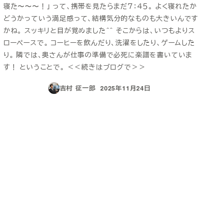
寝た〜〜〜！」 って、携帯を見たらまだ７：４５。 よく寝れたか
どうかっていう満足感って、結構気分的なものも大きいんです
かね。 スッキリと目が覚めました＾＾ そこからは、いつもよりス
ローペースで。 コーヒーを飲んだり、洗濯をしたり、ゲームした
り。 隣では、奥さんが仕事の準備で必死に楽譜を書いていま
す！ ということで。 ＜＜続きはブログで＞＞
吉村 征一郎
2025年11月24日
投稿日