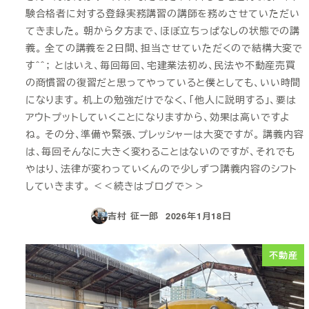
験合格者に対する登録実務講習の講師を務めさせていただい
てきました。 朝から夕方まで、ほぼ立ちっぱなしの状態での講
義。 全ての講義を２日間、担当させていただくので結構大変で
す＾＾； とはいえ、毎回毎回、宅建業法初め、民法や不動産売買
の商慣習の復習だと思ってやっていると僕としても、いい時間
になります。 机上の勉強だけでなく、「他人に説明する」、要は
アウトプットしていくことになりますから、効果は高いですよ
ね。 その分、準備や緊張、プレッシャーは大変ですが。 講義内容
は、毎回そんなに大きく変わることはないのですが、それでも
やはり、法律が変わっていくんので少しずつ講義内容のシフト
していきます。 ＜＜続きはブログで＞＞
吉村 征一郎
2026年1月18日
投稿日
不動産