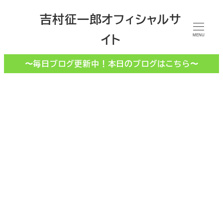
メ
吉村征一郎オフィシャルサ
イ
イト
ン
MENU
コ
〜毎日ブログ更新中！本日のブログはこちら〜
ン
テ
ン
ツ
へ
移
心配り
動