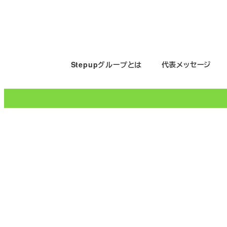
メ
イ
ン
コ
Stepupグループとは
代表メッセージ
ン
テ
ン
ツ
へ
移
動