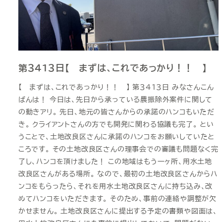
第３４１３日【 まずは、これであっかり！！ 】
【 まずは、これであっかり！！ 】 第３４１３日 みなさんこん
ばんは！ 今日は、先日から承っている農振除外案件に関して
の動きアリ。 先日、地元の皆さんからの承諾のハンコもいただ
き。 クライアントさんの方でも開発に関わる協議も完了。 とい
うことで、土地改良区さんに承諾のハンコをお願いしていたと
ころです。 その土地改良区さんの理事会での審議も問題なく完
了し、ハンコを頂けました！ この地域はもう一ヶ所、用水土地
改良区さんがある場所。 なので、最初の土地改良区さんからハ
ンコをもらったら、それを用水土地改良区さんに持ち込み、改
めてハンコをいただきます。 そのため、事前の連絡や調整が欠
かせません。 土地改良区さんに提出する予定の書類や図面は、