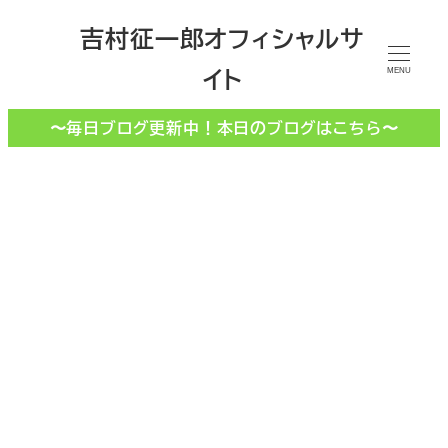
メ
吉村征一郎オフィシャルサ
イ
イト
ン
MENU
コ
〜毎日ブログ更新中！本日のブログはこちら〜
ン
テ
ン
ツ
へ
移
媒介契約書
動