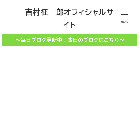
メ
吉村征一郎オフィシャルサ
イ
イト
ン
MENU
コ
〜毎日ブログ更新中！本日のブログはこちら〜
ン
テ
ン
ツ
へ
移
夕日
動