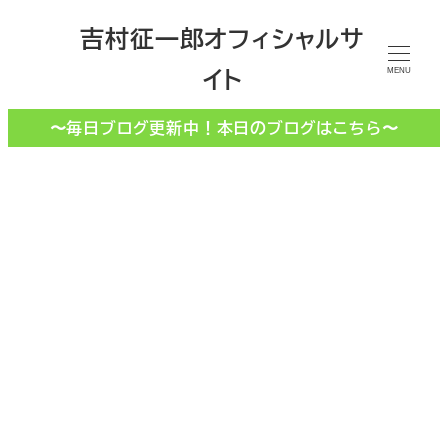
メ
吉村征一郎オフィシャルサ
イ
イト
ン
MENU
コ
〜毎日ブログ更新中！本日のブログはこちら〜
ン
テ
ン
ツ
へ
移
売買物件
動