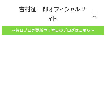
メ
吉村征一郎オフィシャルサ
イ
イト
ン
MENU
コ
〜毎日ブログ更新中！本日のブログはこちら〜
ン
テ
ン
ツ
へ
移
土木センター
動