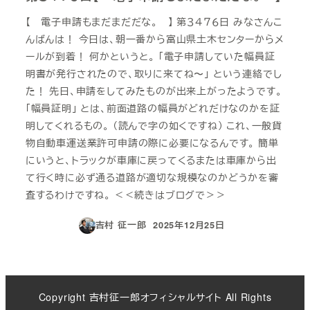
【 電子申請もまだまだだな。 】 第３４７６日 みなさんこ
んばんは！ 今日は、朝一番から富山県土木センターからメ
ールが到着！ 何かというと。 「電子申請していた幅員証
明書が発行されたので、取りに来てね〜」 という連絡でし
た！ 先日、申請をしてみたものが出来上がったようです。
「幅員証明」 とは、前面道路の幅員がどれだけなのかを証
明してくれるもの。 （読んで字の如くですね） これ、一般貨
物自動車運送業許可申請の際に必要になるんです。 簡単
にいうと、トラックが車庫に戻ってくるまたは車庫から出
て行く時に必ず通る道路が適切な規模なのかどうかを審
査するわけですね。 ＜＜続きはブログで＞＞
吉村 征一郎
2025年12月25日
投稿日
Copyright 吉村征一郎オフィシャルサイト All Rights