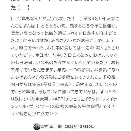
た！ 】
【 今年もなんとか完了しました！ 】 第３４８１日 みなさ
んこんばんは！ とうとう小晦。 残すところ今年も後僅か。
暖かい冬となって比較的過ごしやすい日が多い年末だっ
たように思いますが、みなさんいかがお過ごしでしょう
か。 昨日でやっと、お仕事に関しては一応の「納め」とさせ
ていただき、今日は午前中、先日亡くなったおばあちゃん
の七日法事。 いつものお寺さんにいらしていただき、お経
をあげていただきます。 年内、一つの節目。 お世話になっ
たおばあちゃんの遺影にご挨拶をしてきました。 その後。
明日からは実家（長野県上田市）に帰省することになるの
で、その準備。 そして、家に帰ってきてからは。 ずっとや
り残していた重大事。 『AFP（アフェリエイテッド・ファイナ
ンシャル・プランナー）の資格の更新の単位取得』 です！
＜＜続きはブログで＞＞
吉村 征一郎
2025年12月30日
投稿日