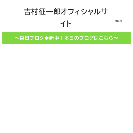
メ
吉村征一郎オフィシャルサ
イ
イト
ン
MENU
コ
〜毎日ブログ更新中！本日のブログはこちら〜
ン
テ
ン
ツ
へ
移
単位
動