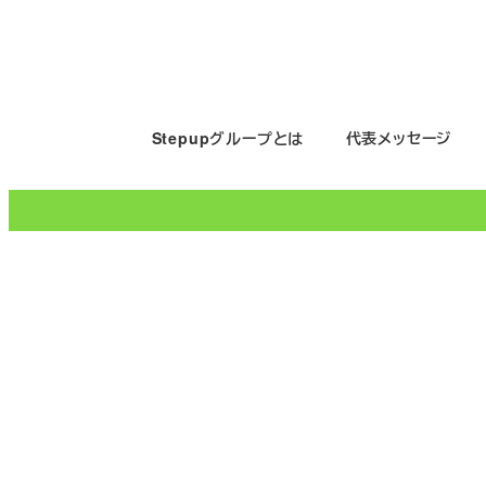
メ
イ
ン
コ
Stepupグループとは
代表メッセージ
ン
テ
ン
ツ
へ
移
動