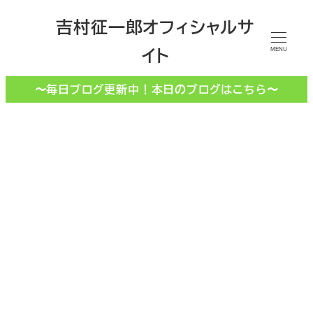
メ
吉村征一郎オフィシャルサ
イ
イト
ン
MENU
コ
〜毎日ブログ更新中！本日のブログはこちら〜
ン
テ
ン
ツ
へ
移
京極夏彦
動