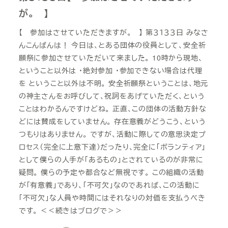
が。 】
【 参加はさせていただきますが。 】 第３１３３日 みなさ
んこんばんは！ 今日は、とある団体の役員として、安全祈
願祭に参加させていただいて来ました。 10時から現地、
ということ以外は ・絶対参加 ・参加できない場合は代理
を ということ以外は不明。 安全祈願祭ということは、地元
の神主さんをお呼びして、祝詞をあげていただく、という
ことはわかるんですけどね。 正直、この団体の活動方針な
どには賛成をしていません。 存在意義がどうこう、という
つもりはありません。 ですが、活動に際しての意思決定プ
ロセス（完全に上意下達）だったり、完全に「ボランティア」
として僕らの人手が「あるもの」とされているのが非常に
疑問。 僕らの予定や都合など無視です。 この組織の活動
が「有意義」であり、「不可欠」なのであれば、この活動に
「不可欠」な人員や時間にはそれなりの対価を支払うべき
です。 ＜＜続きはブログで＞＞