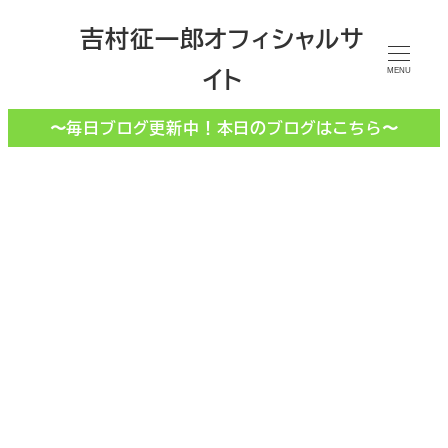
メ
吉村征一郎オフィシャルサ
イ
イト
ン
MENU
コ
〜毎日ブログ更新中！本日のブログはこちら〜
ン
テ
ン
ツ
へ
移
オランチェ
動