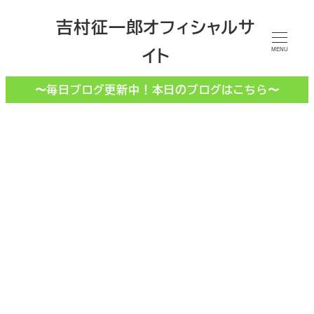
メ
吉村征一郎オフィシャルサ
イ
イト
ン
MENU
コ
〜毎日ブログ更新中！本日のブログはこちら〜
ン
テ
ン
ツ
へ
移
えんぞろ掃除
動