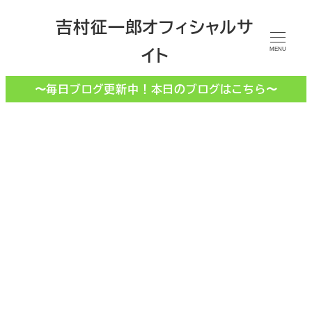
メ
吉村征一郎オフィシャルサ
イ
イト
ン
MENU
コ
〜毎日ブログ更新中！本日のブログはこちら〜
ン
テ
ン
ツ
へ
移
除菌
動