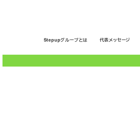
メ
イ
ン
コ
Stepupグループとは
代表メッセージ
ン
テ
ン
ツ
へ
移
動