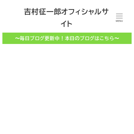
メ
吉村征一郎オフィシャルサ
イ
イト
ン
MENU
コ
〜毎日ブログ更新中！本日のブログはこちら〜
ン
テ
ン
ツ
へ
移
建築審査会
動