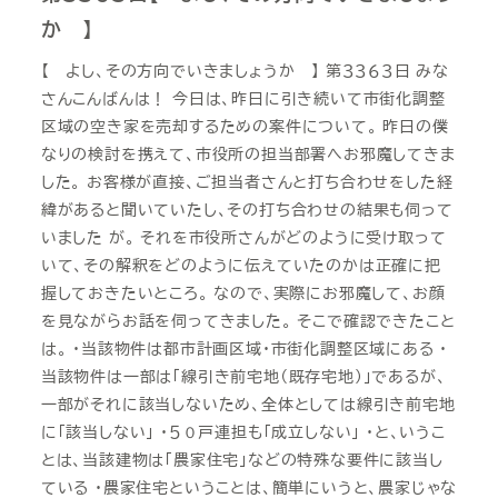
か 】
【 よし、その方向でいきましょうか 】 第３３６３日 みな
さんこんばんは！ 今日は、昨日に引き続いて市街化調整
区域の空き家を売却するための案件について。 昨日の僕
なりの検討を携えて、市役所の担当部署へお邪魔してきま
した。 お客様が直接、ご担当者さんと打ち合わせをした経
緯があると聞いていたし、その打ち合わせの結果も伺って
いました が。 それを市役所さんがどのように受け取って
いて、その解釈をどのように伝えていたのかは正確に把
握しておきたいところ。 なので、実際にお邪魔して、お顔
を見ながらお話を伺ってきました。 そこで確認できたこと
は。 ・当該物件は都市計画区域・市街化調整区域にある ・
当該物件は一部は「線引き前宅地（既存宅地）」であるが、
一部がそれに該当しないため、全体としては線引き前宅地
に「該当しない」 ・５０戸連担も「成立しない」 ・と、いうこ
とは、当該建物は「農家住宅」などの特殊な要件に該当し
ている ・農家住宅ということは、簡単にいうと、農家じゃな