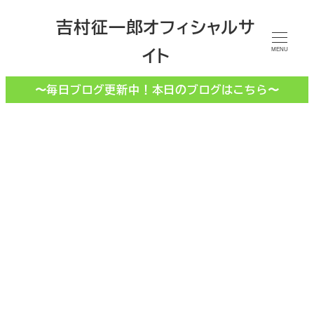
メ
吉村征一郎オフィシャルサ
イ
イト
ン
MENU
コ
〜毎日ブログ更新中！本日のブログはこちら〜
ン
テ
ン
ツ
へ
移
動